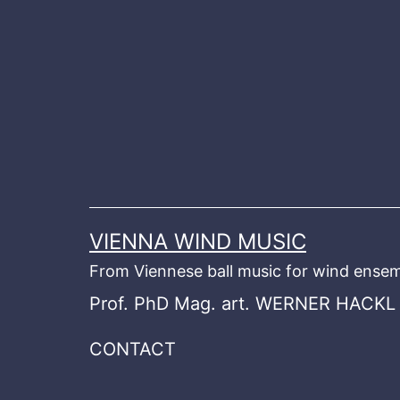
Skip
to
content
VIENNA WIND MUSIC
From Viennese ball music for wind ensem
Prof. PhD Mag. art. WERNER HACKL
CONTACT