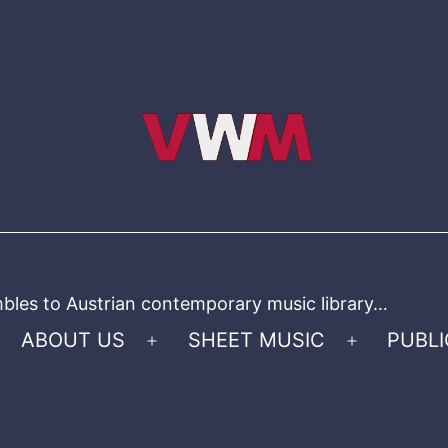
bles to Austrian contemporary music library…
ABOUT US
SHEET MUSIC
PUBLI
Open
Open
menu
menu