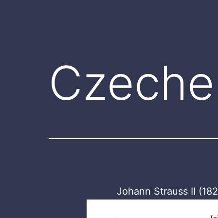
Czeche
Johann Strauss II (1