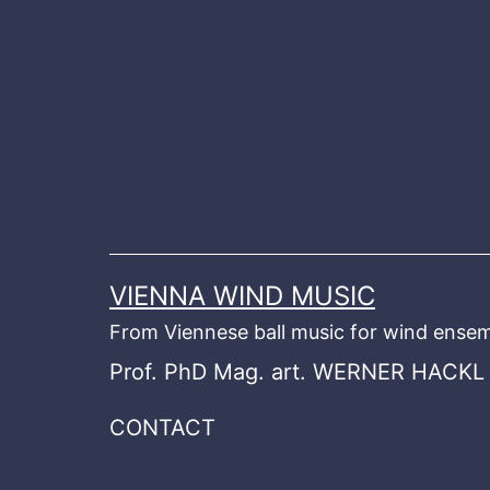
Skip
to
content
VIENNA WIND MUSIC
From Viennese ball music for wind ensem
Prof. PhD Mag. art. WERNER HACKL
CONTACT