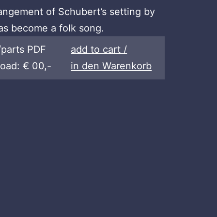
angement of Schubert’s setting by
has become a folk song.
/parts PDF
add to cart /
oad: € 00,-
in den Warenkorb