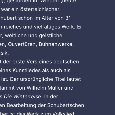
en), gestorben in Wieden (heute
 war ein österreichischer
hubert schon im Alter von 31
in reiches und vielfältiges Werk. Er
, weltliche und geistliche
en, Ouvertüren, Bühnenwerke,
sik.
t der erste Vers eines deutschen
ines Kunstliedes als auch als
st. Der ursprüngliche Titel lautet
stammt von Wilhelm Müller und
us
Die Winterreise
. In der
en Bearbeitung der Schubertschen
cher ist das Werk zum Volkslied