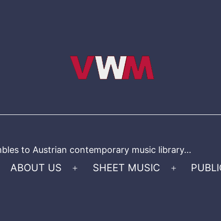
bles to Austrian contemporary music library…
ABOUT US
SHEET MUSIC
PUBLI
Open
Open
menu
menu