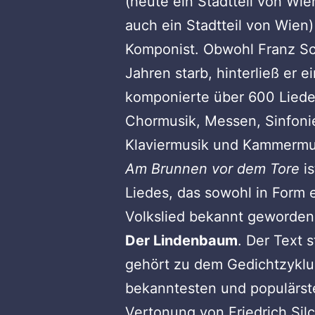
(heute ein Stadtteil von Wi
auch ein Stadtteil von Wien)
Komponist. Obwohl Franz Sc
Jahren starb, hinterließ er e
komponierte über 600 Lieder
Chormusik, Messen, Sinfoni
Klaviermusik und Kammermu
Am Brunnen vor dem Tore
is
Liedes, das sowohl in Form e
Volkslied bekannt geworden i
Der Lindenbaum
. Der Text 
gehört zu dem Gedichtzykl
bekanntesten und populärst
Vertonung von Friedrich Sil