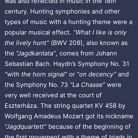
was also reflected in music in the 18th
century. Hunting symphonies and other
types of music with a hunting theme were a
popular musical effect.
“What I like is only
the lively hunt”
(BWV 208), also known as
the
“Jagdkantata”
, comes from Johann
Sebastian Bach. Haydn’s Symphony No. 31
“with the horn signal”
or
“on decency”
and
the Symphony No. 73
“La Chasse”
were
very well received at the court of
Eszterháza. The string quartet KV 458 by
Wolfgang Amadeus Mozart got its nickname
“Jagdquartett”
because of the beginning of
the first movement with a theme of triads in