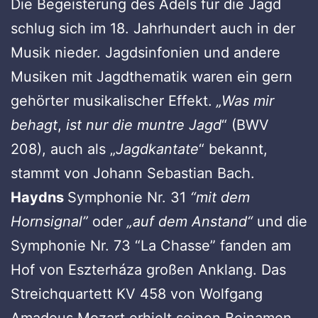
Die Begeisterung des Adels für die Jagd
schlug sich im 18. Jahrhundert auch in der
Musik nieder. Jagdsinfonien und andere
Musiken mit Jagdthematik waren ein gern
gehörter musikalischer Effekt.
„Was mir
behagt
,
ist nur die muntre Jagd
“ (BWV
208), auch als „
Jagdkantate
“ bekannt,
stammt von Johann Sebastian Bach.
Haydns
Symphonie Nr. 31
“mit dem
Hornsignal”
oder
„auf dem Anstand“
und die
Symphonie Nr. 73 “La Chasse” fanden am
Hof von Eszterháza großen Anklang. Das
Streichquartett KV 458 von Wolfgang
Amadeus Mozart erhielt seinen Beinamen