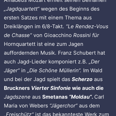
„Jagdquartett“
wegen des Beginns des
ersten Satzes mit einem Thema aus
Dreiklängen im 6/8-Takt.
“Le Rendez-Vous
de Chasse“
von Gioacchino
Rossini für
Hornquartett ist eine zum Jagen
auffordernden Musik. Franz Schubert hat
auch Jagd-Lieder komponiert z.B.
„Der
Jäger“
in
„Die Schöne Müllerin“.
Im Wald
und bei der Jagd spielt das
Scherzo
aus
Bruckners
Vierter Sinfonie
wie auch die
Jagdszene
aus
Smetanas
“Moldau”
.
Carl
Maria von Webers
“Jägerchor“
aus dem
„Freischütz“
ist das bekannteste Werk zum