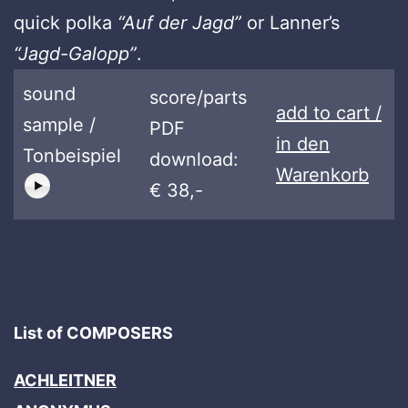
quick polka
“Auf der Jagd”
or Lanner’s
“Jagd-Galopp”
.
sound
score/parts
add to cart /
sample /
PDF
in den
Tonbeispiel
download:
Warenkorb
€ 38,-
List of COMPOSERS
ACHLEITNER