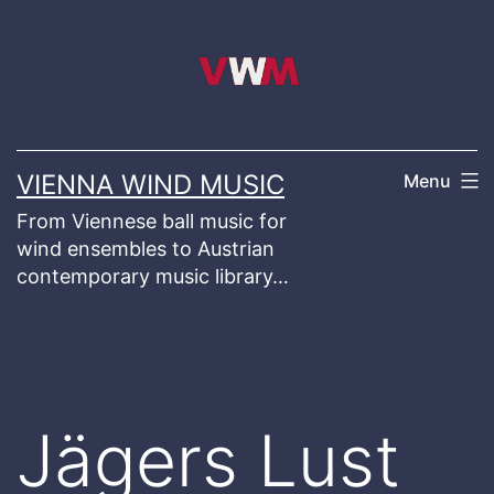
Skip
to
content
VIENNA WIND MUSIC
Menu
From Viennese ball music for
wind ensembles to Austrian
contemporary music library…
Jägers Lust