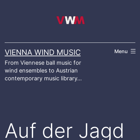
Skip
to
content
VIENNA WIND MUSIC
Menu
From Viennese ball music for
wind ensembles to Austrian
contemporary music library…
Auf der Jagd