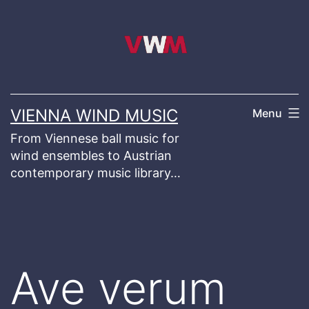
Skip
to
content
VIENNA WIND MUSIC
Menu
From Viennese ball music for
wind ensembles to Austrian
contemporary music library…
Ave verum