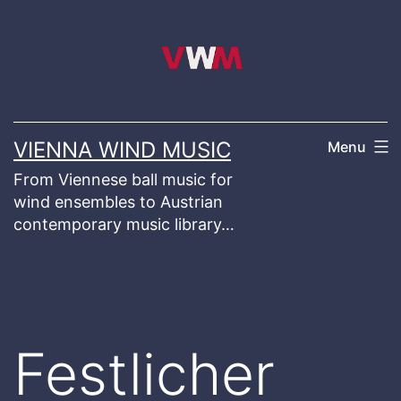
Skip
to
content
VIENNA WIND MUSIC
Menu
From Viennese ball music for
wind ensembles to Austrian
contemporary music library…
Festlicher