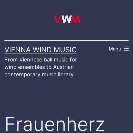
Skip
to
content
VIENNA WIND MUSIC
Menu
From Viennese ball music for
wind ensembles to Austrian
contemporary music library…
Frauenherz