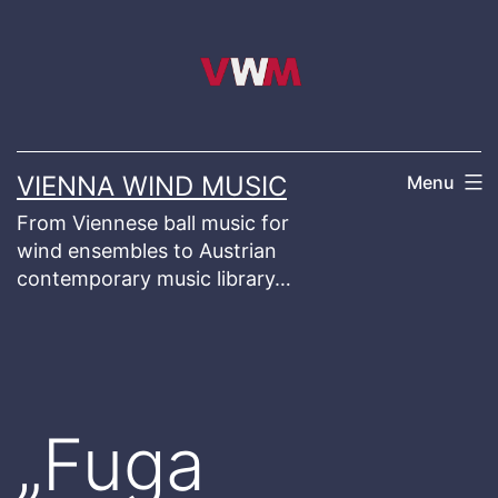
Skip
to
content
VIENNA WIND MUSIC
Menu
From Viennese ball music for
wind ensembles to Austrian
contemporary music library…
„Fuga