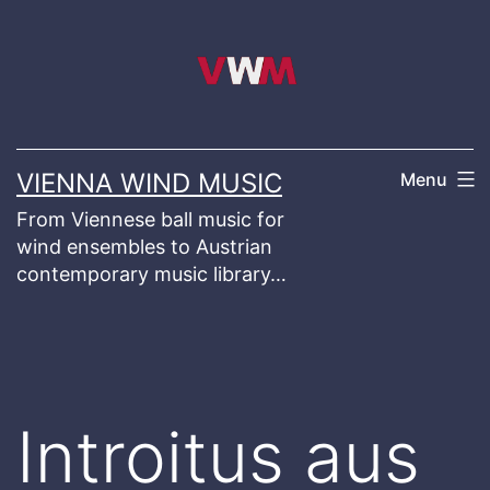
Skip
to
content
VIENNA WIND MUSIC
Menu
From Viennese ball music for
wind ensembles to Austrian
contemporary music library…
Introitus aus