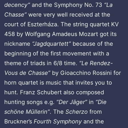
decency”
and the Symphony No. 73
“La
Chasse”
were very well received at the
court of Eszterháza. The string quartet KV
458 by Wolfgang Amadeus Mozart got its
nickname
“Jagdquartett”
because of the
beginning of the first movement with a
theme of triads in 6/8 time.
“Le Rendez-
Vous de Chasse”
by Gioacchino Rossini for
horn quartet is music that invites you to
hunt. Franz Schubert also composed
hunting songs e.g.
“Der Jäger”
in
“Die
schöne Müllerin”
. The
Scherzo
from
Bruckner’s
Fourth Symphony
and the