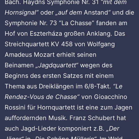
Bach. Haydns Symphonie Nr. 31
“mit dem
Hornsignal”
oder
„auf dem
Anstand
“
und die
Symphonie Nr. 73 “La Chasse” fanden am
Hof von Eszterháza großen Anklang. Das
Streichquartett KV 458 von Wolfgang
Amadeus Mozart erhielt seinen
Beinamen
„Jagdquartett“
wegen des
Beginns des ersten Satzes mit einem
Thema aus Dreiklängen im 6/8-Takt.
“Le
Rendez-Vous de Chasse“
von Gioacchino
Rossini für Hornquartett ist eine zum Jagen
auffordernden Musik. Franz Schubert hat
auch Jagd-Lieder komponiert z.B.
„Der
Jäger“
in
„Die Schöne Müllerin“.
Im Wald