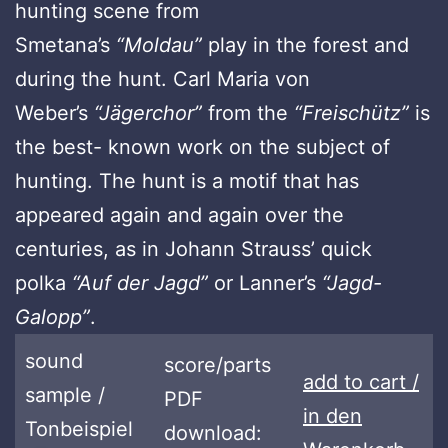
hunting scene from
Smetana’s
“Moldau”
play in the forest and
during the hunt. Carl Maria von
Weber’s
“Jägerchor”
from the
“Freischütz”
is
the best- known work on the subject of
hunting. The hunt is a motif that has
appeared again and again over the
centuries, as in Johann Strauss’ quick
polka
“Auf der Jagd”
or Lanner’s
“Jagd-
Galopp”
.
sound
score/parts
add to cart /
sample /
PDF
in den
Tonbeispiel
download: