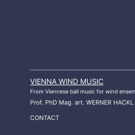
Skip
to
content
VIENNA WIND MUSIC
From Viennese ball music for wind ensem
Prof. PhD Mag. art. WERNER HACKL
CONTACT