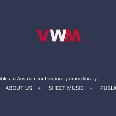
bles to Austrian contemporary music library…
ABOUT US
SHEET MUSIC
PUBLI
Open
Open
menu
menu