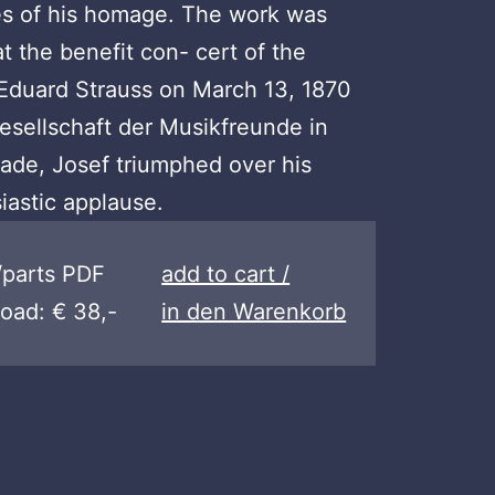
es of his homage. The work was
at the benefit con- cert of the
Eduard Strauss on March 13, 1870
Gesellschaft der Musikfreunde in
pade, Josef triumphed over his
iastic applause.
/parts PDF
add to cart /
oad: € 38,-
in den Warenkorb