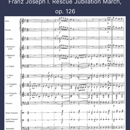
Franz Joseph I. Rescue Jubilation March,
op. 126