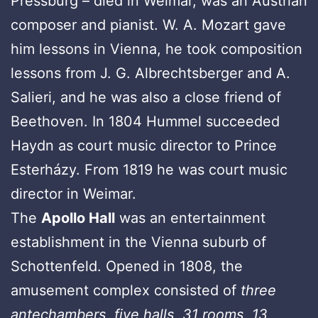
Pressburg – died in Weimar, was an Austrian
composer and pianist. W. A. Mozart gave
him lessons in Vienna, he took composition
lessons from J. G. Albrechtsberger and A.
Salieri, and he was also a close friend of
Beethoven. In 1804 Hummel succeeded
Haydn as court music director to Prince
Esterházy. From 1819 he was court music
director in Weimar.
The
Apollo Hall
was an entertainment
establishment in the Vienna suburb of
Schottenfeld. Opened in 1808, the
amusement complex consisted of
three
antechambers, five halls, 31 rooms, 13