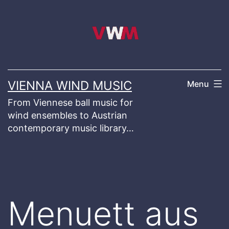
Skip
to
content
VIENNA WIND MUSIC
Menu
From Viennese ball music for
wind ensembles to Austrian
contemporary music library…
Menuett aus