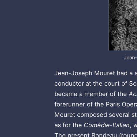
Jean
Jean-Joseph Mouret had a spe
conductor at the court of Sc
became a member of the
Ac
forerunner of the Paris Oper
Mouret composed several stag
as for the
Comédie-Italian
, 
The present Rondeau (round