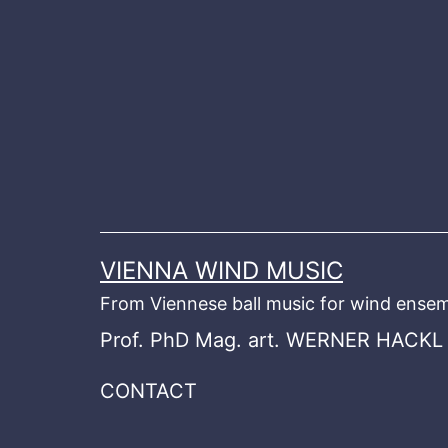
Skip
to
content
VIENNA WIND MUSIC
From Viennese ball music for wind ensem
Prof. PhD Mag. art. WERNER HACKL
CONTACT