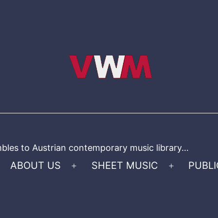
bles to Austrian contemporary music library…
ABOUT US
SHEET MUSIC
PUBLI
Open
Open
menu
menu