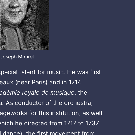
-Joseph Mouret
cial talent for music. He was first
eaux (near Paris) and in 1714
adémie royale de musique
, the
a. As conductor of the orchestra,
eworks for this institution, as well
which he directed from 1717 to 1737.
 dance), the first movement from