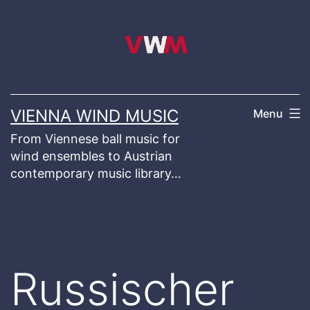
Skip
to
content
VIENNA WIND MUSIC
Menu
From Viennese ball music for
wind ensembles to Austrian
contemporary music library…
Russischer