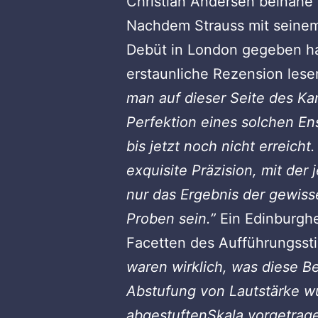
Christian Andersen beinahe
Nachdem Strauss mit seinem 
Debüt in London gegeben ha
erstaunliche Rezension lesen
man auf dieser Seite des Kan
Perfektion eines solchen E
bis jetzt noch nicht erreicht
exquisite Präzision, mit der
nur das Ergebnis
der gewiss
Proben sein.”
Ein Edinburgh
Facetten des Aufführungssti
waren wirklich, was diese B
Abstufung von Lautstärke wu
abgestuften
Skala vorgetrag