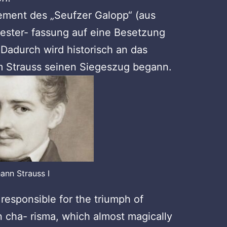
ement des „Seufzer Galopp“ (aus
hester- fassung auf eine Besetzung
. Dadurch wird historisch an das
m Strauss seinen Siegeszug begann.
ann Strauss I
responsible for the triumph of
n cha- risma, which almost magically