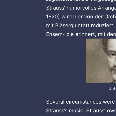
Strauss‘ humorvolles Arrang
1820) wird hier von der Orc
mit Bläserquintett reduziert
Ensem- ble erinnert, mit de
Joh
Several circumstances were 
Strauss’s music: Strauss’ ow