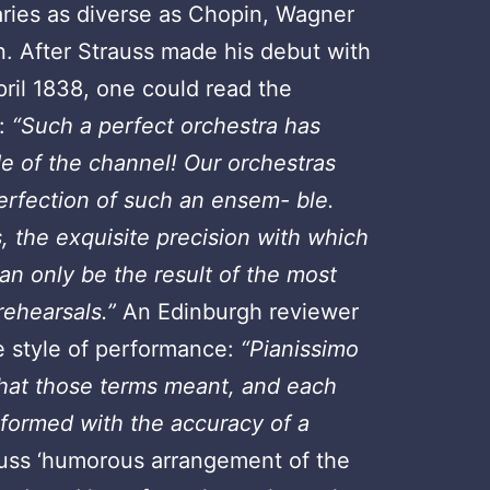
aries as diverse as Chopin, Wagner
. After Strauss made his debut with
pril 1838, one could read the
w:
“Such a perfect orchestra has
e of the channel! Our orchestras
erfection of such an ensem- ble.
, the exquisite precision with which
n only be the result of the most
rehearsals.”
An Edinburgh reviewer
e style of performance:
“Pianissimo
what those terms meant, and each
formed with the accuracy of a
uss ‘humorous arrangement of the