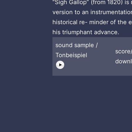
“Sigh Gallop” (from 1820) is
version to an instrumentation
historical re- minder of th
his triumphant advance.
sound sample /
score
Tonbeispiel
downl