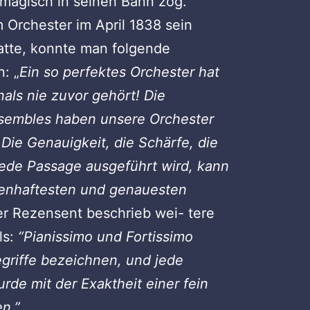
 magisch in seinen Bann zog.
Orchester im April 1838 sein
tte, konnte man folgende
: „
Ein so perfektes Orchester hat
als nie zuvor gehört! Die
nsembles haben unsere Orchester
. Die Genauigkeit, die Schärfe, die
 jede Passage ausgeführt wird, kann
enhaftesten und genauesten
er Rezensent beschrieb wei- tere
ls:
“Pianissimo und Fortissimo
egriffe
bezeichnen, und jede
rde mit der Exaktheit einer fein
en.”