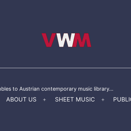
bles to Austrian contemporary music library…
ABOUT US
SHEET MUSIC
PUBLI
Open
Open
menu
menu