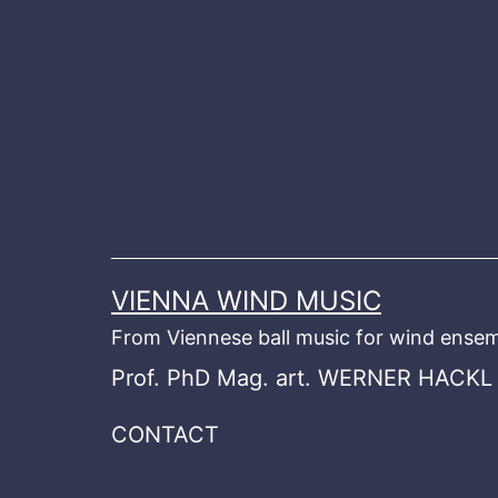
Skip
to
content
VIENNA WIND MUSIC
From Viennese ball music for wind ensem
Prof. PhD Mag. art. WERNER HACKL
CONTACT