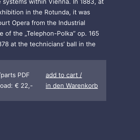
 systems within Vienna. In 1883, at
Exhibition in the Rotunda, it was
urt Opera from the Industrial
e of the „Telephon-Polka” op. 165
78 at the technicians’ ball in the
/parts PDF
add to cart /
oad: € 22,-
in den Warenkorb