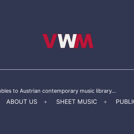
bles to Austrian contemporary music library…
ABOUT US
SHEET MUSIC
PUBLI
Open
Open
menu
menu