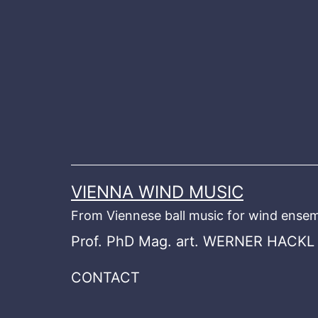
Skip
to
content
VIENNA WIND MUSIC
From Viennese ball music for wind ensem
Prof. PhD Mag. art. WERNER HACKL
CONTACT