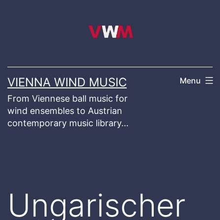
Skip
to
content
VIENNA WIND MUSIC
Menu
From Viennese ball music for
wind ensembles to Austrian
contemporary music library…
Ungarischer