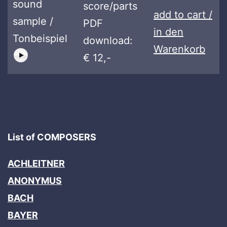
sound
score/parts
add to cart /
sample /
PDF
in den
Tonbeispiel
download:
Warenkorb
€ 12,-
List of COMPOSERS
ACHLEITNER
ANONYMUS
BACH
BAYER