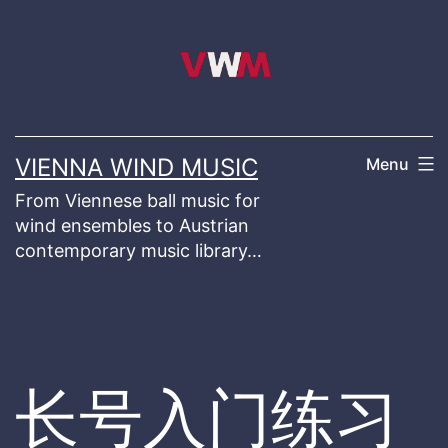
Skip
to
content
VIENNA WIND MUSIC
Menu
From Viennese ball music for
wind ensembles to Austrian
contemporary music library…
长号入门练习