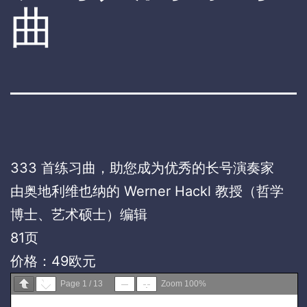
曲
333 首练习曲，助您成为优秀的长号演奏家
由奥地利维也纳的 Werner Hackl 教授（哲学
博士、艺术硕士）编辑
81页
价格：49欧元
Page
1
/
13
Zoom
100%